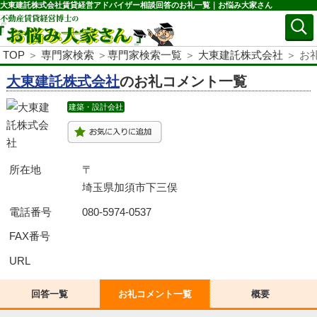
大東建託株式会社賃貸経営アドバイザー相談回答のお礼一覧｜お悩み大家さん
TOP
＞
専門家検索
＞
専門家検索一覧
＞
大東建託株式会社
＞ お
大東建託株式会社
のお礼コメント一覧
建築・設計会社
所在地
〒
埼玉県加須市下三俣
電話番号
080-5974-0537
FAX番号
URL
回答一覧
お礼コメント一覧
概要