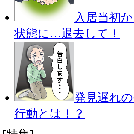
入居当初か
状態に…退去して！
発見遅れの
行動とは！？