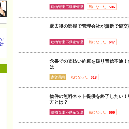
建物管理 不動産管理
気になった
596
退去後の部屋で管理会社が無断で鍵交
で
建物管理 不動産管理
気になった
647
対
念書での支払い約束を破り音信不通！
は
家賃滞納
気になった
618
物件の無料ネット提供を終了したい！
方とは？
建物管理 不動産管理
気になった
666