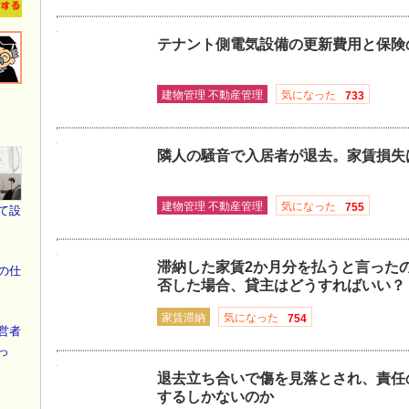
テナント側電気設備の更新費用と保険
建物管理 不動産管理
気になった
733
隣人の騒音で入居者が退去。家賃損失
建物管理 不動産管理
気になった
755
て設
滞納した家賃2か月分を払うと言った
の仕
否した場合、貸主はどうすればいい？
家賃滞納
気になった
754
営者
っ
退去立ち合いで傷を見落とされ、責任
するしかないのか