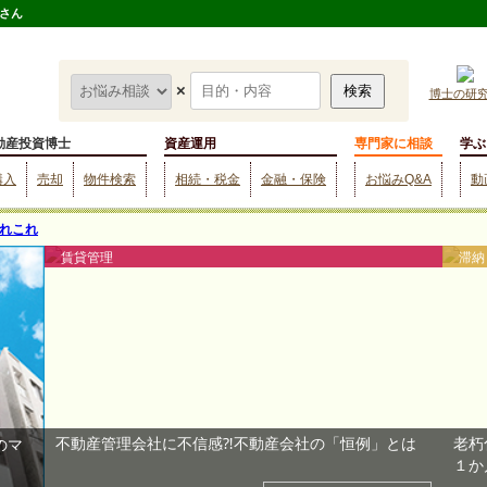
さん
×
博士の研
動産投資博士
資産運用
専門家に相談
学ぶ
購入
売却
物件検索
相続・税金
金融・保険
お悩みQ&A
動
れこれ
賃貸管理
滞納
不動産管理会社に不信感⁈不動産会社の「恒例」とは
老朽
１か