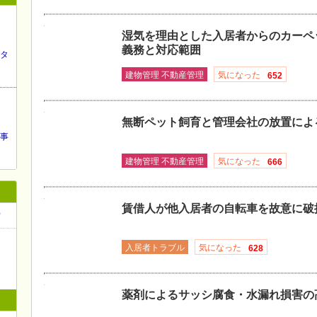
湿気を理由とした入居者からのカーペ
義務と対応範囲
タ
建物管理 不動産管理
気になった
652
無断ペット飼育と管理会社の放置によ
事
建物管理 不動産管理
気になった
666
賃借人が他入居者の自転車を故意に破
索
入居者トラブル
気になった
628
薬剤によるサッシ腐食・水漏れ損害の