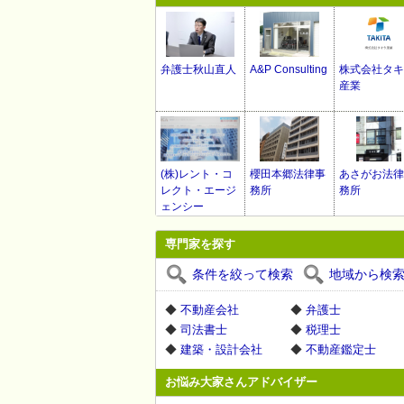
弁護士秋山直人
A&P Consulting
株式会社タキ
産業
(株)レント・コ
櫻田本郷法律事
あさがお法律
レクト・エージ
務所
務所
ェンシー
専門家を探す
条件を絞って検索
地域から検
◆
不動産会社
◆
弁護士
◆
司法書士
◆
税理士
◆
建築・設計会社
◆
不動産鑑定士
お悩み大家さんアドバイザー