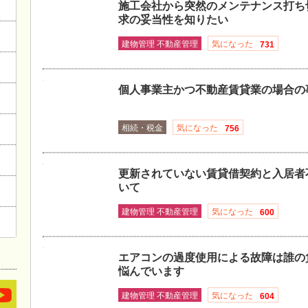
施工会社から突然のメンテナンス打ち
求の妥当性を知りたい
建物管理 不動産管理
気になった
731
個人事業主かつ不動産賃貸業の場合の
相続・税金
気になった
756
更新されていない賃貸借契約と入居者
いて
建物管理 不動産管理
気になった
600
エアコンの過度使用による故障は誰の
悩んでいます
建物管理 不動産管理
気になった
604