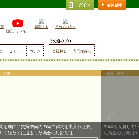
ログイン
会員登録
究室
質問する
初めての方へ
動画チャンネル
その道のプロ
画
セミナー
コラム
会社探し
専門家探し
 退去
滞納 退去
化を理由に賃貸借契約の途中解約を申入れた後、
20年程入居して
月も経たずに退去した場合の対応とは…
に洗面台の費用を