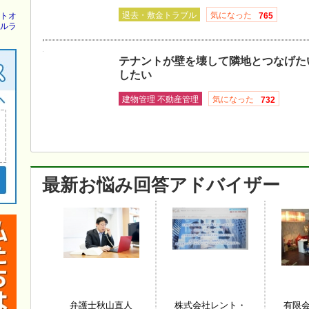
退去・敷金トラブル
気になった
765
トオ
ルラ
テナントが壁を壊して隣地とつなげた
したい
建物管理 不動産管理
気になった
732
最新お悩み回答アドバイザー
弁護士秋山直人
株式会社レント・
有限