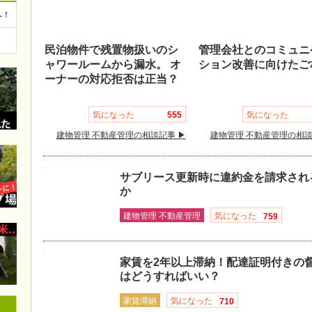
へ！
民泊物件で残置物扱いのシ
管理会社とのコミュニ
ャワールームから漏水。 オ
ション改善に向けたご
ーナーの対応拒否は正当？
気になった
555
気になった
建物管理 不動産管理の相談記事 ▶
建物管理 不動産管理の相談
サブリース更新時に違約金を請求され
か
建物管理 不動産管理
気になった
759
家賃を2年以上滞納！配達証明付きの
はどうすればいい？
家賃滞納
気になった
710