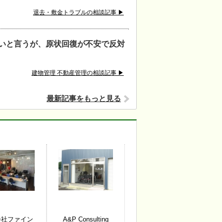
退去・敷金トラブルの相談記事 ▶
いと言うが、原状回復が不安で反対
建物管理 不動産管理の相談記事 ▶
最新記事をもっと見る
会社ファイン
A&P Consulting