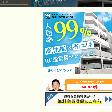
743
った数
今月の気になった数!
641873件