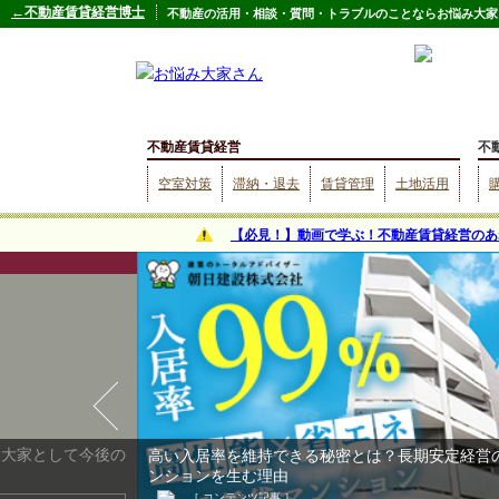
←不動産賃貸経営博士
不動産の活用・相談・質問・トラブルのことならお悩み大家
不動産賃貸経営
不
空室対策
滞納・退去
賃貸管理
土地活用
【必見！】動画で学ぶ！不動産賃貸経営のあ
⁉大家として今後の